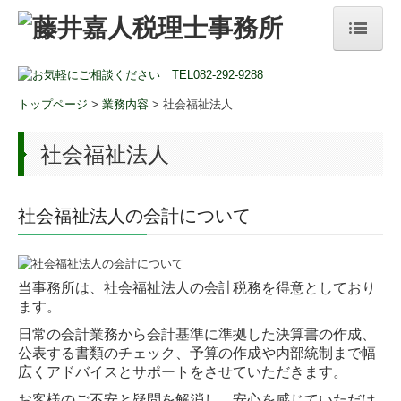
ＨＯＭＥ
トップページ
>
業務内容
> 社会福祉法人
事務所の特長
事務所紹介
社会福祉法人
所長ご挨拶
社会福祉法人の会計について
事務所概要
アクセスマップ
当事務所は、社会福祉法人の会計税務を得意としており
業務内容
ます。
日常の会計業務から会計基準に準拠した決算書の作成、
税務・会計
公表
する書類のチェック、予算の作成や内部統制まで幅
広く
アドバイスとサポートをさせていただきます。
創業支援
お客様のご不安と疑問を解消し、安心を感じていただけ