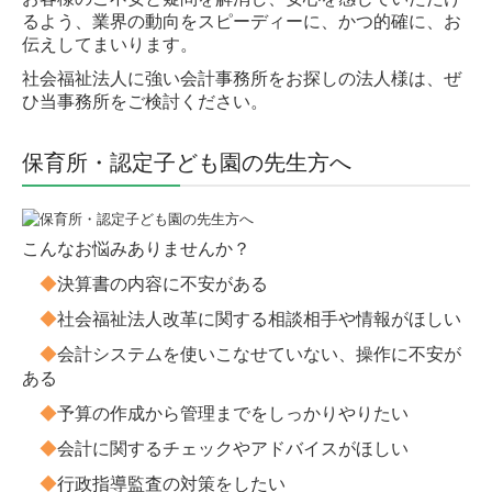
る
よう、業界の動向をスピーディーに、かつ的確に、お
経営サポート
伝え
してまいります。
DX化支援
社会福祉法人に強い会計事務所をお探しの法人様は、ぜ
ひ
当事務所をご検討ください。
社会福祉法人
保育所・認定子ども園の先生方へ
相続・事業承継
採用情報
こんなお悩みありませんか？
募集要項
◆
決算書の内容に不安がある
事務所からのメッセージ
◆
社会福祉法人改革に関する相談相手や情報がほしい
◆
会計システムを使いこなせていない、操作に不安が
研修・福利厚生
ある
スタッフの一日
◆
予算の作成から管理までをしっかりやりたい
◆
会計に関するチェックやアドバイスがほしい
応募フォーム
◆
行政指導監査の対策をしたい