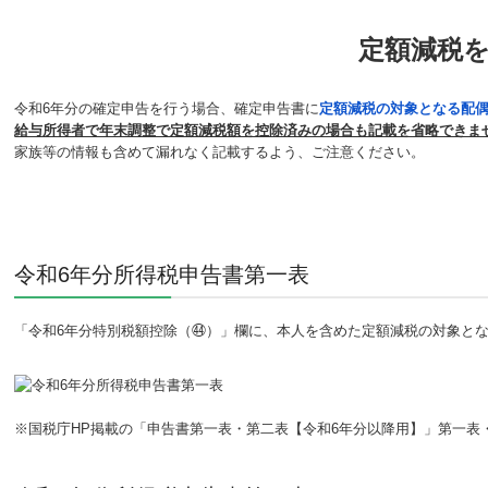
定額減税
令和6年分の確定申告を行う場合、確定申告書に
定額減税の対象となる配
給与所得者で年末調整で定額減税額を控除済みの場合も記載を省略できま
家族等の情報も含めて漏れなく記載するよう、ご注意ください。
令和6年分所得税申告書第一表
「令和6年分特別税額控除（㊹）」欄に、本人を含めた定額減税の対象と
※国税庁HP掲載の「申告書第一表・第二表【令和6年分以降用】」第一表