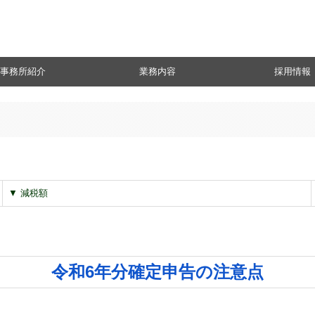
事務所紹介
業務内容
採用情報
拶
要
マップ
税務・会計
創業支援
経営サポート
DX化支援
社会福祉法人
相続・事業承継
募集要項
事務所からのメッセ
研修・福利厚生
スタッフの一日
応募フォーム
▼ 減税額
令和6年分確定申告の注意点