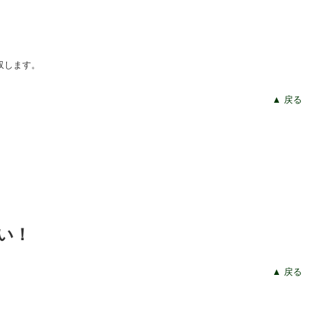
収します。
▲ 戻る
い！
▲ 戻る