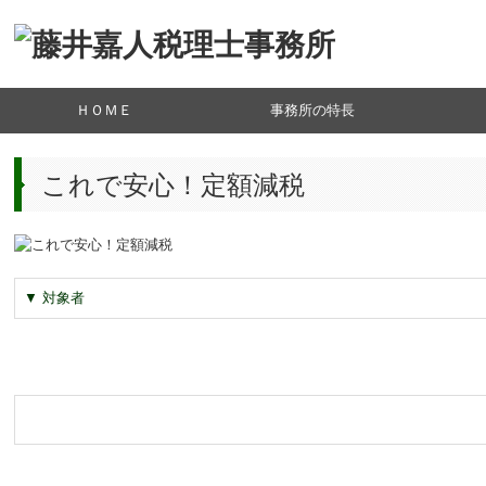
ＨＯＭＥ
事務所の特長
所長ご挨
事務所概
アクセス
これで安心！定額減税
▼ 対象者