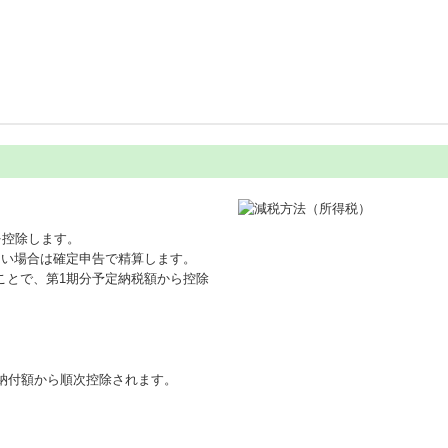
を控除します。
ない場合は確定申告で精算します。
ことで、第1期分予定納税額から控除
納付額から順次控除されます。
。