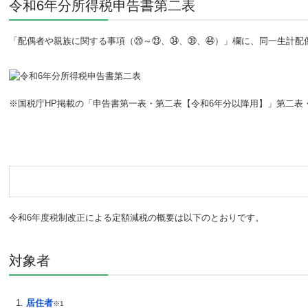
令和6年分所得税申告書第二表
「配偶者や親族に関する事項（⑳～㉓、㉞、㊴、㊹）」欄に、同一生計配
※国税庁HP掲載の「申告書第一表・第二表【令和6年分以降用】」第二表
令和6年度税制改正による定額減税の概要は以下のとおりです。
対象者
居住者
※1