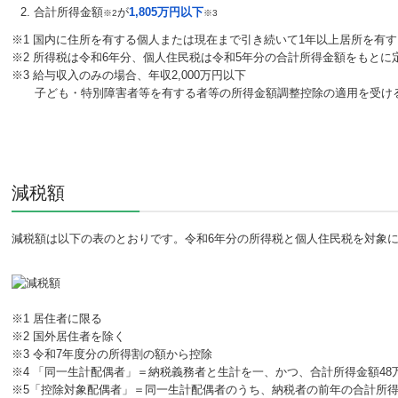
合計所得金額
が
1,805万円以下
※2
※3
※1 国内に住所を有する個人または現在まで引き続いて1年以上居所を有
※2 所得税は令和6年分、個人住民税は令和5年分の合計所得金額をもとに
※3 給与収入のみの場合、年収2,000万円以下
子ども・特別障害者等を有する者等の所得金額調整控除の適用を受ける方
減税額
減税額は以下の表のとおりです。令和6年分の所得税と個人住民税を対象
※1 居住者に限る
※2 国外居住者を除く
※3 令和7年度分の所得割の額から控除
※4 「同一生計配偶者」＝納税義務者と生計を一、かつ、合計所得金額48
※5「控除対象配偶者」＝同一生計配偶者のうち、納税者の前年の合計所得金